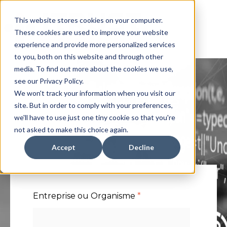
This website stores cookies on your computer.
These cookies are used to improve your website
experience and provide more personalized services
to you, both on this website and through other
media. To find out more about the cookies we use,
see our Privacy Policy.
We won't track your information when you visit our
Fiche Algorithme
site. But in order to comply with your preferences,
we'll have to use just one tiny cookie so that you're
WEB INJECTION
not asked to make this choice again.
Accept
Decline
Détection de tentative d’injection Web.
Entreprise ou Organisme
*