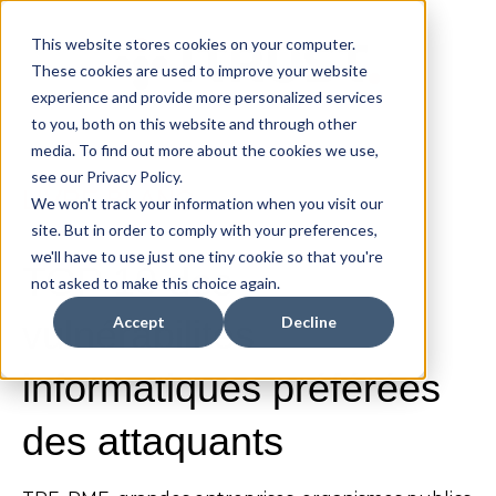
This website stores cookies on your computer.
These cookies are used to improve your website
experience and provide more personalized services
to you, both on this website and through other
media. To find out more about the cookies we use,
see our Privacy Policy.
LIVRE BLANC
We won't track your information when you visit our
site. But in order to comply with your preferences,
we'll have to use just one tiny cookie so that you're
TOP 10 des
not asked to make this choice again.
vulnérabilités
Accept
Decline
informatiques préférées
des attaquants