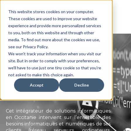
This website stores cookies on your computer.
These cookies are used to improve your website
experience and provide more personalized services
to you, both on this website and through other
media. To find out more about the cookies we use,
see our Privacy Policy.
We won't track your information when you visit our
Gestion externalisée
site. But in order to comply with your preferences,
du SI d'un intégrateur
we'll have to use just one tiny cookie so that you're
not asked to make this choice again.
de solutions
Accept
Decline
informatiques.
Cet intégrateur de solutions informatiques
en Occitanie intervient sur l’ensemble des
besoins informatiques et numériques de ses
clients (réseau, serveurs, ordinateurs,