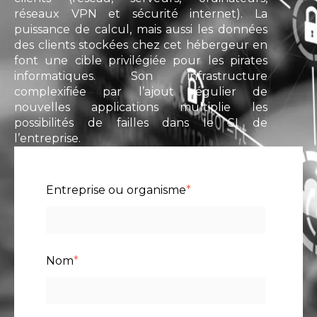
réseaux VPN et sécurité internet). La
puissance de calcul, mais aussi les données
des clients stockées chez cet hébergeur en
font une cible privilégiée pour les pirates
informatiques. Son infrastructure
complexifiée par l’ajout régulier de
nouvelles applications multiplie les
possibilités de failles dans le SI de
l’entreprise.
Entreprise ou organisme
*
Nom
*